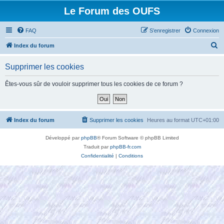
Le Forum des OUFS
FAQ
S’enregistrer
Connexion
R
Index du forum
e
Supprimer les cookies
c
h
Êtes-vous sûr de vouloir supprimer tous les cookies de ce forum ?
e
r
c
Index du forum
Supprimer les cookies
Heures au format
UTC+01:00
h
Développé par
phpBB
® Forum Software © phpBB Limited
e
Traduit par
phpBB-fr.com
r
Confidentialité
|
Conditions