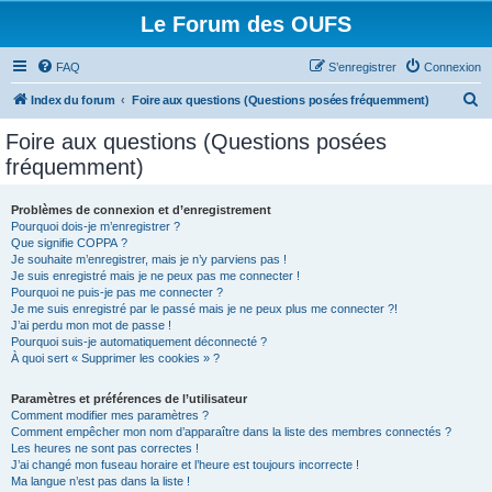
Le Forum des OUFS
FAQ
S’enregistrer
Connexion
R
Index du forum
Foire aux questions (Questions posées fréquemment)
e
Foire aux questions (Questions posées
c
fréquemment)
h
e
Problèmes de connexion et d’enregistrement
Pourquoi dois-je m’enregistrer ?
r
Que signifie COPPA ?
c
Je souhaite m’enregistrer, mais je n’y parviens pas !
Je suis enregistré mais je ne peux pas me connecter !
h
Pourquoi ne puis-je pas me connecter ?
Je me suis enregistré par le passé mais je ne peux plus me connecter ?!
e
J’ai perdu mon mot de passe !
r
Pourquoi suis-je automatiquement déconnecté ?
À quoi sert « Supprimer les cookies » ?
Paramètres et préférences de l’utilisateur
Comment modifier mes paramètres ?
Comment empêcher mon nom d’apparaître dans la liste des membres connectés ?
Les heures ne sont pas correctes !
J’ai changé mon fuseau horaire et l’heure est toujours incorrecte !
Ma langue n’est pas dans la liste !