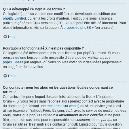
Qui a développé ce logiciel de forum ?
Ce logiciel (dans sa version non modifiée) est développé et distribué par
phpBB Limited
, qui en a les droits d’auteur. Il est publié sous la licence
publique générale GNU version 2 (GPL-2.0) et peut être diffusé librement. Pour
plus d’informations, visitez la page «
À propos de phpBB
» (en anglais).
Haut
Pourquoi la fonctionnalité X n’est pas disponible ?
Ce logiciel a été développé et mis sous licence par phpBB Limited. Si vous
pensez qu’une fonctionnalité nécessite d’être ajoutée, visitez la page
phpBB Ideas
(en anglais) où vous pouvez voter pour des idées proposées ou
en suggérer de nouvelles.
Haut
Qui contacter pour les abus ou les questions légales concernant ce
forum ?
Contactez n’importe lequel des administrateurs de la liste « L’équipe du
forum ». Si vous restez sans réponse alors prenez contact avec le propriétaire
du domaine (en faisant une
recherche sur whois
) ou si un service gratuit est
utilisé (exemple : Yahoo!, Free, f2s.com, etc.), avec le service de gestion ou des
abus. Notez que phpBB Limited
n’a absolument aucun contrôle
et ne peut
être, en aucun cas, tenu pour responsable sur
comment
,
où
ou
par qui
ce
forum est utilisé. Il est inutile de contacter phpBB Limited pour toute question