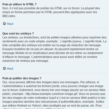
Puis-je utiliser le HTML ?
Non, il n’est pas possible de publier du HTML sur ce forum. La plupart des
mises en forme permises par le HTML peuvent être appliquées avec les
BBCodes.
Haut
Que sont les smileys ?
Les smileys, ou émoticônes, sont de petites images utilisées pour exprimer des
sentiments avec un code simple, exemple : :) signifie joyeux, :( signifie triste. La
liste complète des smileys est visible sur la page de rédaction de message.
Essayez toutefois de ne pas en abuser. Ils peuvent rapidement rendre un
message illisible et un modérateur peut décider de les retirer ou simplement
d’effacer le message. L’administrateur peut aussi avoir défini un nombre
maximum de smileys par message.
Haut
Puis-je publier des images ?
Oui, vous pouvez afficher des images dans vos messages. Par ailleurs, si
l’administrateur a autorisé les fichiers joints, vous pouvez charger une image
sur le forum. Autrement, vous devez lier une image placée sur un serveur Web
public, exemple : http://www.exemple.com/mon-image.gif. Vous ne pouvez pas
lier des images de votre ordinateur (sauf si c’est un serveur Web public) ni des
images placées derrière des mécanismes d’authentification, exemple : boîtes
aux lettres Hotmail ou Yahoo!, sites protégés par un mot de passe, etc. Pour