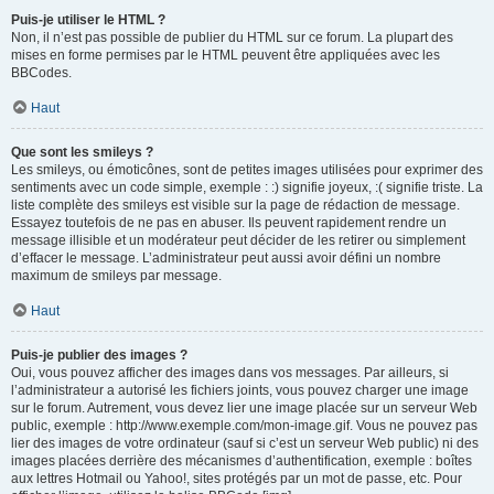
Puis-je utiliser le HTML ?
Non, il n’est pas possible de publier du HTML sur ce forum. La plupart des
mises en forme permises par le HTML peuvent être appliquées avec les
BBCodes.
Haut
Que sont les smileys ?
Les smileys, ou émoticônes, sont de petites images utilisées pour exprimer des
sentiments avec un code simple, exemple : :) signifie joyeux, :( signifie triste. La
liste complète des smileys est visible sur la page de rédaction de message.
Essayez toutefois de ne pas en abuser. Ils peuvent rapidement rendre un
message illisible et un modérateur peut décider de les retirer ou simplement
d’effacer le message. L’administrateur peut aussi avoir défini un nombre
maximum de smileys par message.
Haut
Puis-je publier des images ?
Oui, vous pouvez afficher des images dans vos messages. Par ailleurs, si
l’administrateur a autorisé les fichiers joints, vous pouvez charger une image
sur le forum. Autrement, vous devez lier une image placée sur un serveur Web
public, exemple : http://www.exemple.com/mon-image.gif. Vous ne pouvez pas
lier des images de votre ordinateur (sauf si c’est un serveur Web public) ni des
images placées derrière des mécanismes d’authentification, exemple : boîtes
aux lettres Hotmail ou Yahoo!, sites protégés par un mot de passe, etc. Pour