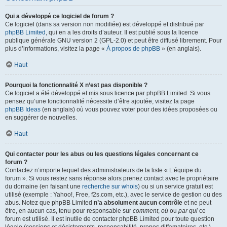
Qui a développé ce logiciel de forum ?
Ce logiciel (dans sa version non modifiée) est développé et distribué par
phpBB Limited
, qui en a les droits d’auteur. Il est publié sous la licence
publique générale GNU version 2 (GPL-2.0) et peut être diffusé librement. Pour
plus d’informations, visitez la page «
À propos de phpBB
» (en anglais).
Haut
Pourquoi la fonctionnalité X n’est pas disponible ?
Ce logiciel a été développé et mis sous licence par phpBB Limited. Si vous
pensez qu’une fonctionnalité nécessite d’être ajoutée, visitez la page
phpBB Ideas
(en anglais) où vous pouvez voter pour des idées proposées ou
en suggérer de nouvelles.
Haut
Qui contacter pour les abus ou les questions légales concernant ce
forum ?
Contactez n’importe lequel des administrateurs de la liste « L’équipe du
forum ». Si vous restez sans réponse alors prenez contact avec le propriétaire
du domaine (en faisant une
recherche sur whois
) ou si un service gratuit est
utilisé (exemple : Yahoo!, Free, f2s.com, etc.), avec le service de gestion ou des
abus. Notez que phpBB Limited
n’a absolument aucun contrôle
et ne peut
être, en aucun cas, tenu pour responsable sur
comment
,
où
ou
par qui
ce
forum est utilisé. Il est inutile de contacter phpBB Limited pour toute question