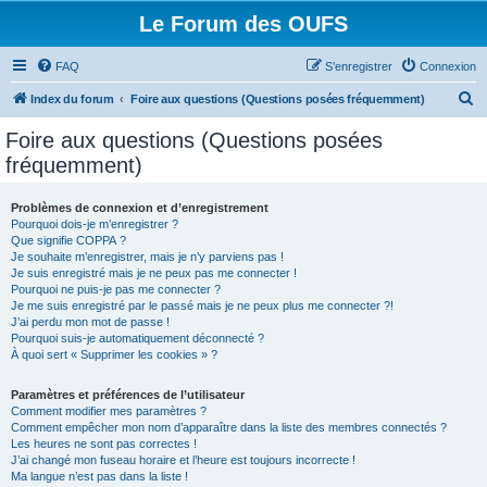
Le Forum des OUFS
FAQ
S’enregistrer
Connexion
R
Index du forum
Foire aux questions (Questions posées fréquemment)
e
Foire aux questions (Questions posées
c
fréquemment)
h
e
Problèmes de connexion et d’enregistrement
Pourquoi dois-je m’enregistrer ?
r
Que signifie COPPA ?
c
Je souhaite m’enregistrer, mais je n’y parviens pas !
Je suis enregistré mais je ne peux pas me connecter !
h
Pourquoi ne puis-je pas me connecter ?
Je me suis enregistré par le passé mais je ne peux plus me connecter ?!
e
J’ai perdu mon mot de passe !
r
Pourquoi suis-je automatiquement déconnecté ?
À quoi sert « Supprimer les cookies » ?
Paramètres et préférences de l’utilisateur
Comment modifier mes paramètres ?
Comment empêcher mon nom d’apparaître dans la liste des membres connectés ?
Les heures ne sont pas correctes !
J’ai changé mon fuseau horaire et l’heure est toujours incorrecte !
Ma langue n’est pas dans la liste !