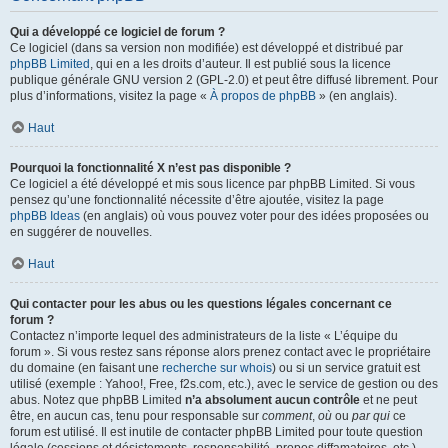
Qui a développé ce logiciel de forum ?
Ce logiciel (dans sa version non modifiée) est développé et distribué par
phpBB Limited
, qui en a les droits d’auteur. Il est publié sous la licence
publique générale GNU version 2 (GPL-2.0) et peut être diffusé librement. Pour
plus d’informations, visitez la page «
À propos de phpBB
» (en anglais).
Haut
Pourquoi la fonctionnalité X n’est pas disponible ?
Ce logiciel a été développé et mis sous licence par phpBB Limited. Si vous
pensez qu’une fonctionnalité nécessite d’être ajoutée, visitez la page
phpBB Ideas
(en anglais) où vous pouvez voter pour des idées proposées ou
en suggérer de nouvelles.
Haut
Qui contacter pour les abus ou les questions légales concernant ce
forum ?
Contactez n’importe lequel des administrateurs de la liste « L’équipe du
forum ». Si vous restez sans réponse alors prenez contact avec le propriétaire
du domaine (en faisant une
recherche sur whois
) ou si un service gratuit est
utilisé (exemple : Yahoo!, Free, f2s.com, etc.), avec le service de gestion ou des
abus. Notez que phpBB Limited
n’a absolument aucun contrôle
et ne peut
être, en aucun cas, tenu pour responsable sur
comment
,
où
ou
par qui
ce
forum est utilisé. Il est inutile de contacter phpBB Limited pour toute question