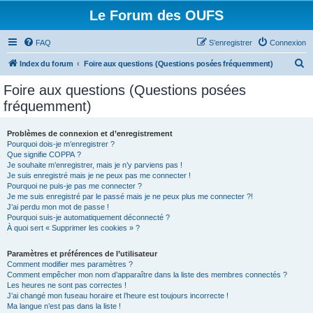
Le Forum des OUFS
FAQ
S’enregistrer
Connexion
R
Index du forum
Foire aux questions (Questions posées fréquemment)
e
Foire aux questions (Questions posées
c
fréquemment)
h
e
Problèmes de connexion et d’enregistrement
Pourquoi dois-je m’enregistrer ?
r
Que signifie COPPA ?
c
Je souhaite m’enregistrer, mais je n’y parviens pas !
Je suis enregistré mais je ne peux pas me connecter !
h
Pourquoi ne puis-je pas me connecter ?
Je me suis enregistré par le passé mais je ne peux plus me connecter ?!
e
J’ai perdu mon mot de passe !
r
Pourquoi suis-je automatiquement déconnecté ?
À quoi sert « Supprimer les cookies » ?
Paramètres et préférences de l’utilisateur
Comment modifier mes paramètres ?
Comment empêcher mon nom d’apparaître dans la liste des membres connectés ?
Les heures ne sont pas correctes !
J’ai changé mon fuseau horaire et l’heure est toujours incorrecte !
Ma langue n’est pas dans la liste !