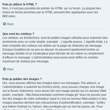
Puis-je utiliser le HTML ?
Non, il n’est pas possible de publier du HTML sur ce forum. La plupart des
mises en forme permises par le HTML peuvent être appliquées avec les
BBCodes.
Haut
Que sont les smileys ?
Les smileys, ou émoticônes, sont de petites images utilisées pour exprimer des
sentiments avec un code simple, exemple : :) signifie joyeux, :( signifie triste. La
liste complète des smileys est visible sur la page de rédaction de message.
Essayez toutefois de ne pas en abuser. Ils peuvent rapidement rendre un
message illisible et un modérateur peut décider de les retirer ou simplement
d’effacer le message. L’administrateur peut aussi avoir défini un nombre
maximum de smileys par message.
Haut
Puis-je publier des images ?
Oui, vous pouvez afficher des images dans vos messages. Par ailleurs, si
l’administrateur a autorisé les fichiers joints, vous pouvez charger une image
sur le forum. Autrement, vous devez lier une image placée sur un serveur Web
public, exemple : http://www.exemple.com/mon-image.gif. Vous ne pouvez pas
lier des images de votre ordinateur (sauf si c’est un serveur Web public) ni des
images placées derrière des mécanismes d’authentification, exemple : boîtes
aux lettres Hotmail ou Yahoo!, sites protégés par un mot de passe, etc. Pour