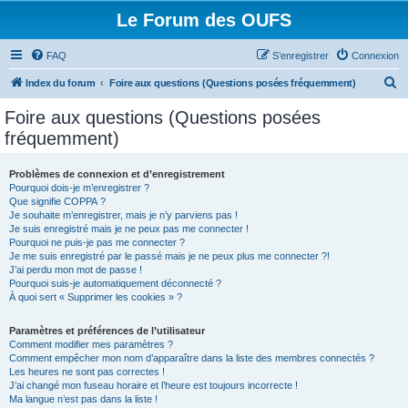
Le Forum des OUFS
FAQ
S’enregistrer
Connexion
R
Index du forum
Foire aux questions (Questions posées fréquemment)
e
Foire aux questions (Questions posées
c
fréquemment)
h
e
Problèmes de connexion et d’enregistrement
Pourquoi dois-je m’enregistrer ?
r
Que signifie COPPA ?
c
Je souhaite m’enregistrer, mais je n’y parviens pas !
Je suis enregistré mais je ne peux pas me connecter !
h
Pourquoi ne puis-je pas me connecter ?
Je me suis enregistré par le passé mais je ne peux plus me connecter ?!
e
J’ai perdu mon mot de passe !
r
Pourquoi suis-je automatiquement déconnecté ?
À quoi sert « Supprimer les cookies » ?
Paramètres et préférences de l’utilisateur
Comment modifier mes paramètres ?
Comment empêcher mon nom d’apparaître dans la liste des membres connectés ?
Les heures ne sont pas correctes !
J’ai changé mon fuseau horaire et l’heure est toujours incorrecte !
Ma langue n’est pas dans la liste !