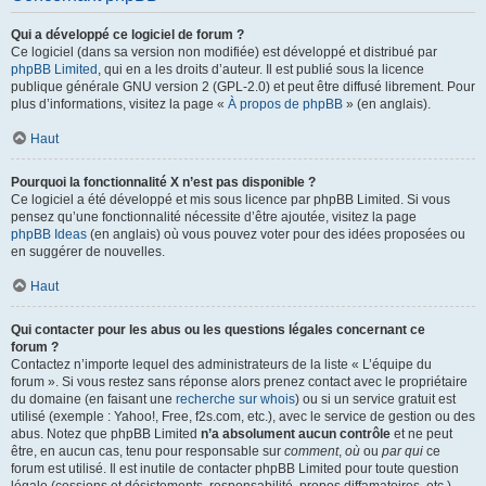
Qui a développé ce logiciel de forum ?
Ce logiciel (dans sa version non modifiée) est développé et distribué par
phpBB Limited
, qui en a les droits d’auteur. Il est publié sous la licence
publique générale GNU version 2 (GPL-2.0) et peut être diffusé librement. Pour
plus d’informations, visitez la page «
À propos de phpBB
» (en anglais).
Haut
Pourquoi la fonctionnalité X n’est pas disponible ?
Ce logiciel a été développé et mis sous licence par phpBB Limited. Si vous
pensez qu’une fonctionnalité nécessite d’être ajoutée, visitez la page
phpBB Ideas
(en anglais) où vous pouvez voter pour des idées proposées ou
en suggérer de nouvelles.
Haut
Qui contacter pour les abus ou les questions légales concernant ce
forum ?
Contactez n’importe lequel des administrateurs de la liste « L’équipe du
forum ». Si vous restez sans réponse alors prenez contact avec le propriétaire
du domaine (en faisant une
recherche sur whois
) ou si un service gratuit est
utilisé (exemple : Yahoo!, Free, f2s.com, etc.), avec le service de gestion ou des
abus. Notez que phpBB Limited
n’a absolument aucun contrôle
et ne peut
être, en aucun cas, tenu pour responsable sur
comment
,
où
ou
par qui
ce
forum est utilisé. Il est inutile de contacter phpBB Limited pour toute question