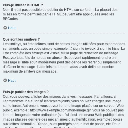
Puis-je utiliser le HTML ?
Non, il n’est pas possible de publier du HTML sur ce forum. La plupart des
mises en forme permises par le HTML peuvent être appliquées avec les
BBCodes.
Haut
Que sont les smileys ?
Les smileys, ou émoticônes, sont de petites images utilisées pour exprimer des
sentiments avec un code simple, exemple : :) signifie joyeux, :( signifie triste. La
liste complète des smileys est visible sur la page de rédaction de message.
Essayez toutefois de ne pas en abuser. Ils peuvent rapidement rendre un
message illisible et un modérateur peut décider de les retirer ou simplement
d’effacer le message. L’administrateur peut aussi avoir défini un nombre
maximum de smileys par message.
Haut
Puis-je publier des images ?
Oui, vous pouvez afficher des images dans vos messages. Par ailleurs, si
l’administrateur a autorisé les fichiers joints, vous pouvez charger une image
sur le forum. Autrement, vous devez lier une image placée sur un serveur Web
public, exemple : http://www.exemple.com/mon-image.gif. Vous ne pouvez pas
lier des images de votre ordinateur (sauf si c’est un serveur Web public) ni des
images placées derrière des mécanismes d’authentification, exemple : boîtes
aux lettres Hotmail ou Yahoo!, sites protégés par un mot de passe, etc. Pour