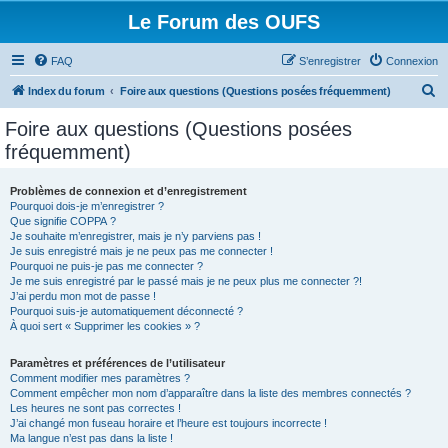
Le Forum des OUFS
FAQ
S’enregistrer
Connexion
R
Index du forum
Foire aux questions (Questions posées fréquemment)
e
Foire aux questions (Questions posées
c
fréquemment)
h
e
Problèmes de connexion et d’enregistrement
Pourquoi dois-je m’enregistrer ?
r
Que signifie COPPA ?
c
Je souhaite m’enregistrer, mais je n’y parviens pas !
Je suis enregistré mais je ne peux pas me connecter !
h
Pourquoi ne puis-je pas me connecter ?
Je me suis enregistré par le passé mais je ne peux plus me connecter ?!
e
J’ai perdu mon mot de passe !
r
Pourquoi suis-je automatiquement déconnecté ?
À quoi sert « Supprimer les cookies » ?
Paramètres et préférences de l’utilisateur
Comment modifier mes paramètres ?
Comment empêcher mon nom d’apparaître dans la liste des membres connectés ?
Les heures ne sont pas correctes !
J’ai changé mon fuseau horaire et l’heure est toujours incorrecte !
Ma langue n’est pas dans la liste !