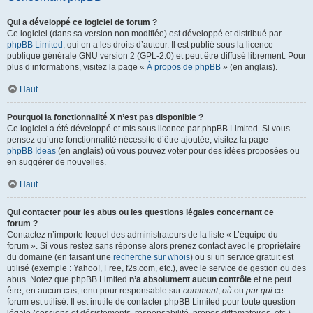
Qui a développé ce logiciel de forum ?
Ce logiciel (dans sa version non modifiée) est développé et distribué par
phpBB Limited
, qui en a les droits d’auteur. Il est publié sous la licence
publique générale GNU version 2 (GPL-2.0) et peut être diffusé librement. Pour
plus d’informations, visitez la page «
À propos de phpBB
» (en anglais).
Haut
Pourquoi la fonctionnalité X n’est pas disponible ?
Ce logiciel a été développé et mis sous licence par phpBB Limited. Si vous
pensez qu’une fonctionnalité nécessite d’être ajoutée, visitez la page
phpBB Ideas
(en anglais) où vous pouvez voter pour des idées proposées ou
en suggérer de nouvelles.
Haut
Qui contacter pour les abus ou les questions légales concernant ce
forum ?
Contactez n’importe lequel des administrateurs de la liste « L’équipe du
forum ». Si vous restez sans réponse alors prenez contact avec le propriétaire
du domaine (en faisant une
recherche sur whois
) ou si un service gratuit est
utilisé (exemple : Yahoo!, Free, f2s.com, etc.), avec le service de gestion ou des
abus. Notez que phpBB Limited
n’a absolument aucun contrôle
et ne peut
être, en aucun cas, tenu pour responsable sur
comment
,
où
ou
par qui
ce
forum est utilisé. Il est inutile de contacter phpBB Limited pour toute question