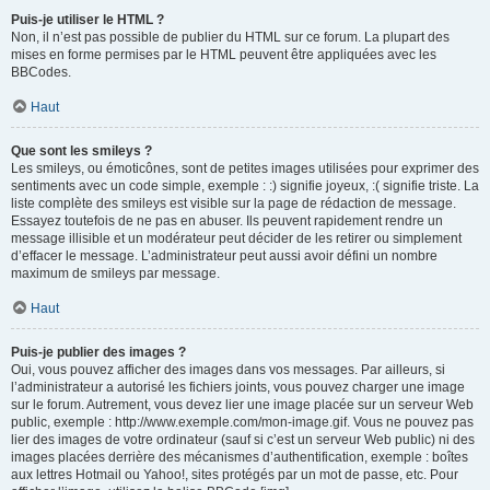
Puis-je utiliser le HTML ?
Non, il n’est pas possible de publier du HTML sur ce forum. La plupart des
mises en forme permises par le HTML peuvent être appliquées avec les
BBCodes.
Haut
Que sont les smileys ?
Les smileys, ou émoticônes, sont de petites images utilisées pour exprimer des
sentiments avec un code simple, exemple : :) signifie joyeux, :( signifie triste. La
liste complète des smileys est visible sur la page de rédaction de message.
Essayez toutefois de ne pas en abuser. Ils peuvent rapidement rendre un
message illisible et un modérateur peut décider de les retirer ou simplement
d’effacer le message. L’administrateur peut aussi avoir défini un nombre
maximum de smileys par message.
Haut
Puis-je publier des images ?
Oui, vous pouvez afficher des images dans vos messages. Par ailleurs, si
l’administrateur a autorisé les fichiers joints, vous pouvez charger une image
sur le forum. Autrement, vous devez lier une image placée sur un serveur Web
public, exemple : http://www.exemple.com/mon-image.gif. Vous ne pouvez pas
lier des images de votre ordinateur (sauf si c’est un serveur Web public) ni des
images placées derrière des mécanismes d’authentification, exemple : boîtes
aux lettres Hotmail ou Yahoo!, sites protégés par un mot de passe, etc. Pour